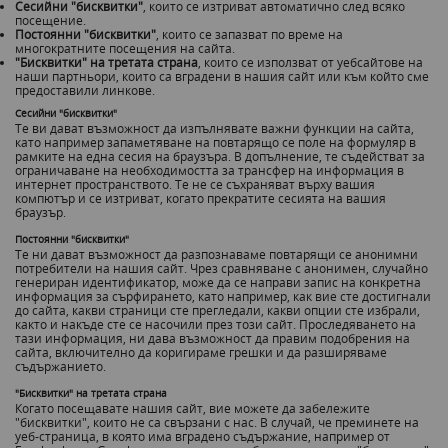
Сесийни "бисквитки"
, които се изтриват автоматично след всяко
посещение.
Постоянни "бисквитки"
, които се запазват по време на
многократните посещения на сайта.
"Бисквитки" на третата страна
, които се използват от уебсайтове на
наши партньори, които са вградени в нашия сайт или към който сме
предоставили линкове.
Сесийни "бисквитки"
Те ви дават възможност да изпълнявате важни функции на сайта,
като например запаметяване на повтарящо се поле на формуляр в
рамките на една сесия на браузъра. В допълнение, те съдействат за
ограничаване на необходимостта за трансфер на информация в
интернет пространството. Те не се съхраняват върху вашия
компютър и се изтриват, когато прекратите сесията на вашия
браузър.
Постоянни "бисквитки"
Те ни дават възможност да разпознаваме повтарящи се анонимни
потребители на нашия сайт. Чрез сравняване с анонимен, случайно
генериран идентификатор, може да се направи запис на конкретна
информация за сърфирането, като например, как вие сте достигнали
до сайта, какви страници сте прегледали, какви опции сте избрали,
както и накъде сте се насочили през този сайт. Проследяването на
тази информация, ни дава възможност да правим подобрения на
сайта, включително да коригираме грешки и да разширяваме
съдържанието.
"Бисквитки" на третата страна
Когато посещавате нашия сайт, вие можете да забележите
"бисквитки", които не са свързани с нас. В случай, че преминете на
уеб-страница, в която има вградено съдържание, например от