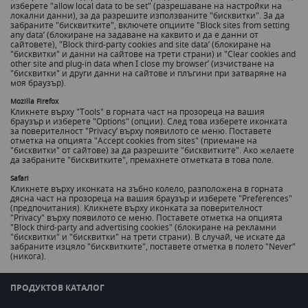
изберете "allow local data to be set" (разрешаване на настройки на
локални данни), за да разрешите използваните "бисквитки". За да
забраните "бисквитките", включете опциите "Block sites from setting
any data’ (блокиране на задаване на каквито и да е данни от
сайтовете), "Block third-party cookies and site data’ (блокиране на
"бисквитки" и данни на сайтове на трети страни) и "Clear cookies and
other site and plug-in data when I close my browser’ (изчистване на
"бисквитки" и други данни на сайтове и плъгини при затваряне на
моя браузър).
Mozilla Firefox
Кликнете върху "Tools" в горната част на прозореца на вашия
браузър и изберете "Options" (опции). След това изберете иконката
за поверителност "Privacy’ върху появилото се меню. Поставете
отметка на опцията "Accept cookies from sites" (приемане на
"бисквитки" от сайтове) за да разрешите "бисквитките". Ако желаете
да забраните "бисквитките", премахнете отметката в това поле.
Safari
Кликнете върху иконката на зъбно колело, разположена в горната
дясна част на прозореца на вашия браузър и изберете "Preferences"
(предпочитания). Кликнете върху иконката за поверителност
"Privacy" върху появилото се меню. Поставете отметка на опцията
"Block third-party and advertising cookies" (блокиране на рекламни
"бисквитки" и "бисквитки" на трети страни). В случай, че искате да
забраните изцяло "бисквитките", поставете отметка в полето "Never"
(никога).
ПРОДУКТОВ КАТАЛОГ