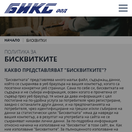
НАЧАЛО
БИСКВИТКИ
ПОЛИТИКА ЗА
БИСКВИТКИТЕ
КАКВО ПРЕДСТАВЛЯВАТ "БИСКВИТКИТЕ"?
"Бисквитката" представлява много малък файл, съдържащ данни,
който се съхранява в уеб браузъра на вашия компютър, когато са
посетени конкретни уеб страници. Сама по себе си, бисквитката не
съдържа и не събира информация, освен когато е прочетена от
сървър през уеб браузър; тя може да дава информация с цел
постигане на по-удобна услуга за потребителя чрез регистриране,
заедно с останалите други данни, и на предпочитанията на
потребителя, чрез идентифициране на грешки и/или събиране на
данни за статистически цели."Бисквитката" няма да навреди на
вашия компютър, а в резултат на употребата на сайта не се
съхраняват никакви лични данни. За по-подробна информация
относно начина на използване на "бисквитки" в този сайт, вж. Как
ние използваме "Бисквитките”. За пълноценното използване на