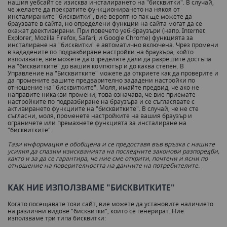
нашия уебсайт се изисква инсталирането на "бисквитки". В случай,
че желаете да прекратите функционирането на някоя от
инсталираните "бисквитки", вие вероятно пак ще можете да
браузвате в сайта, но определени функции на сайта могат да се
окажат деективирани. При повечето уеб-браузъри (напр. Internet
Explorer, Mozilla Firefox, Safari, и Google Chrome) функцията за
инсталиране на "бисквитки" е автоматично включена. Чрез промени
в зададените по подразбиране настройки на браузъра, който
използвате, вие можете да определяте дали да разрешите достъпа
на "бисквитките" до вашия компютър и до каква степен. В
Управление на "Бисквитките" можете да откриете как да проверите и
да промените вашите предварително зададени настройки по
отношение на "бисквитките". Моля, имайте предвид, че ако не
направите никакви промени, това означава, че вие приемате
настройките по подразбиране на браузъра и се съгласявате с
активирането функциите на "бисквитките". В случай, че не сте
съгласни, моля, променете настройките на вашия браузър и
ограничете или премахнете функцията за инсталиране на
"бисквитките".
Тази информация е обобщена и се предоставя във връзка с нашите
усилия да спазим изискванията на последните законови разпоредби,
както и за да се гарантира, че ние сме открити, почтени и ясни по
отношение на поверителността на данните на потребителите.
КАК НИЕ ИЗПОЛЗВАМЕ "БИСКВИТКИТЕ"
Когато посещавате този сайт, вие можете да установите наличието
на различни видове "бисквитки", които се генерират. Ние
използваме три типа бисквитки: