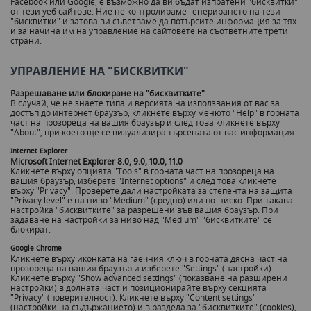
Facebook или Google, е възможно да ви бъдат изпратени "бисквитки"
от тези уеб сайтове. Ние не контролираме генерирането на тези
"бисквитки" и затова ви съветваме да потърсите информация за тях
и за начина им на управление на сайтовете на съответните трети
страни.
УПРАВЛЕНИЕ НА "БИСКВИТКИ"
Разрешаване или блокиране на "бисквитките"
В случай, че не знаете типа и версията на използвания от вас за
достъп до интернет браузър, кликнете върху менюто "Help" в горната
част на прозореца на вашия браузър и след това кликнете върху
"About", при което ще се визуализира търсената от вас информация.
Internet Explorer
Microsoft Internet Explorer 8.0, 9.0, 10.0, 11.0
Кликнете върху опцията "Tools" в горната част на прозореца на
вашия браузър, изберете "Internet options" и след това кликнете
върху "Privacy". Проверете дали настройката за степента на защита
"Privacy level" е на ниво "Medium" (средно) или по-ниско. При такава
настройка "бисквитките" за разрешени във вашия браузър. При
задаване на настройки за ниво над "Medium" "бисквитките" се
блокират.
Google Chrome
Кликнете върху иконката на гаечния ключ в горната дясна част на
прозореца на вашия браузър и изберете "Settings" (настройки).
Кликнете върху "Show advanced settings" (показване на разширени
настройки) в долната част и позиционирайте върху секцията
"Privacy" (поверителност). Кликнете върху "Content settings"
(настройки на съдържанието) и в раздела за "бисквитките" (cookies),